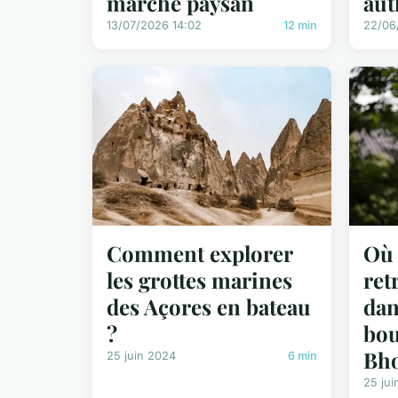
marché paysan
aut
13/07/2026 14:02
12 min
22/06
Comment explorer
Où 
les grottes marines
ret
des Açores en bateau
dan
?
bou
Bho
25 juin 2024
6 min
25 jui