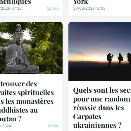
hentiques
York
/2026 07:36
12 min
30/03/2026 12:35
trouver des
Quels sont les sec
raites spirituelles
pour une randon
s les monastères
réussie dans les
ddhistes au
Carpates
utan ?
ukrainiennes ?
n 2024
6 min