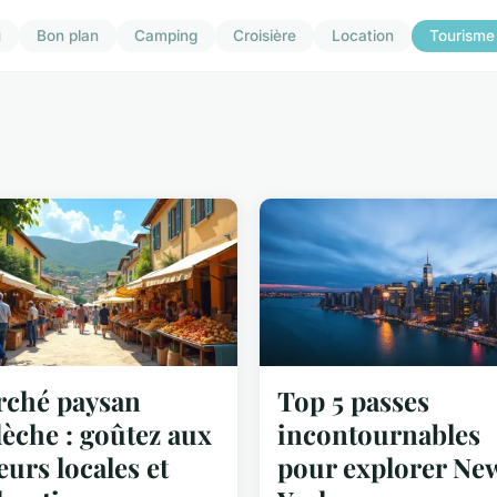
u
Bon plan
Camping
Croisière
Location
Tourisme
ché paysan
Top 5 passes
èche : goûtez aux
incontournables
eurs locales et
pour explorer Ne