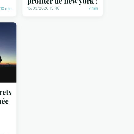
profiter de new york !
15/03/2026 13:48
7 min
10 min
rets
née