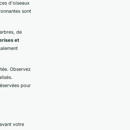
èces d'oiseaux
ronnantes sont
'arbres, de
rises et
galement
ectée. Observez
lisés.
réservées pour
avant votre