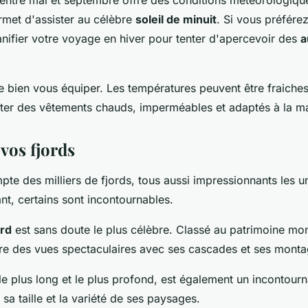
 entre mai et septembre offre des conditions météorologiqu
rmet d'assister au célèbre
soleil de minuit
. Si vous préférez
nifier votre voyage en hiver pour tenter d'apercevoir des
a
e bien vous équiper. Les températures peuvent être fraiche
er des vêtements chauds, imperméables et adaptés à la m
vos fjords
te des milliers de fjords, tous aussi impressionnants les u
nt, certains sont incontournables.
ord
est sans doute le plus célèbre. Classé au patrimoine mo
fre des vues spectaculaires avec ses cascades et ses mont
 le plus long et le plus profond, est également un incontourn
 sa taille et la variété de ses paysages.