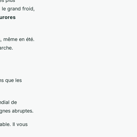
es plus
 le grand froid,
urores
s, même en été.
arche.
ns que les
ndial de
agnes abruptes.
able. Il vous