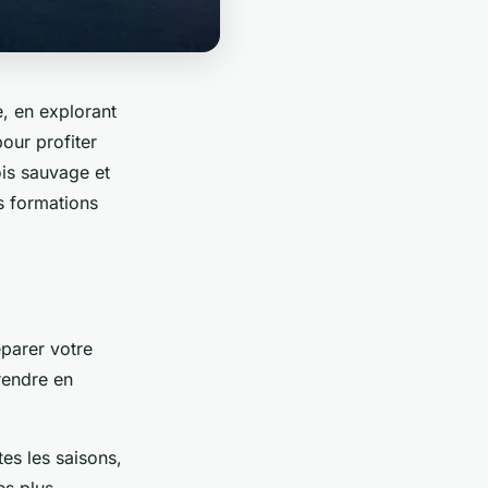
e, en explorant
pour profiter
is sauvage et
s formations
éparer votre
prendre en
tes les saisons,