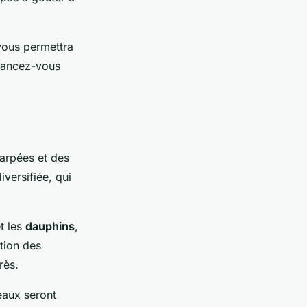
 vous permettra
 lancez-vous
arpées et des
iversifiée, qui
t les
dauphins
,
tion des
rès.
eaux seront