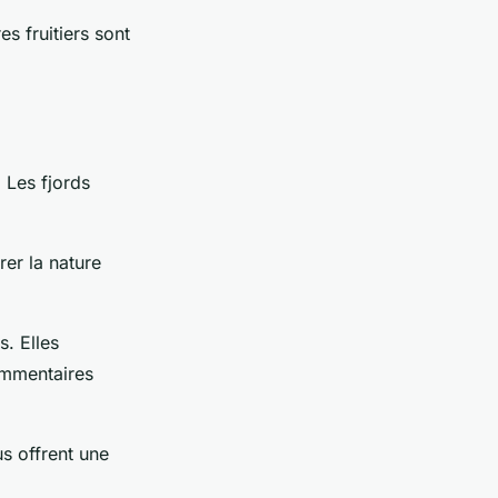
s fruitiers sont
 Les fjords
er la nature
s. Elles
ommentaires
s offrent une