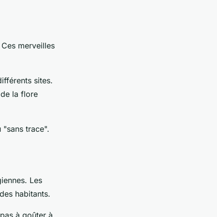
. Ces merveilles
fférents sites.
de la flore
 "sans trace".
giennes. Les
 des habitants.
 pas à goûter à