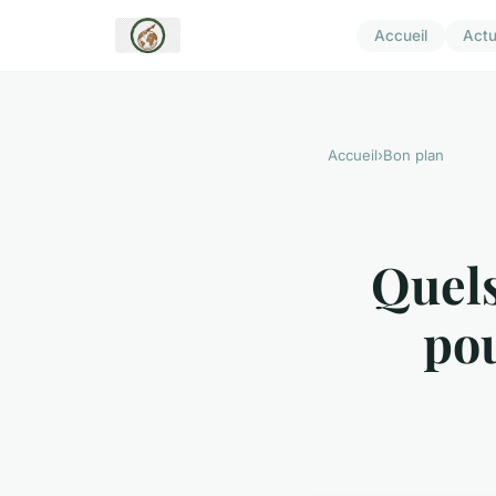
Accueil
Act
Accueil
›
Bon plan
Quels
pou